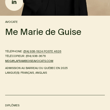
AVOCATE
Me
Marie de Guise
TÉLÉPHONE
:
6264 ETSOP 4291-839 (415)
TÉLÉCOPIEUR
:
(514) 938-3676
MOC.STACOVAESIOBMARFAL@GDM
ADMISSION AU BARREAU DU QUÉBEC EN
2025
LANGUE(S)
:
FRANÇAIS, ANGLAIS
DIPLÔMES